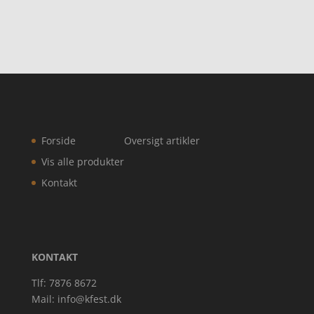
Forside
Oversigt artikler
Vis alle produkter
Kontakt
KONTAKT
Tlf: 7876 8672
Mail:
info@kfest.dk