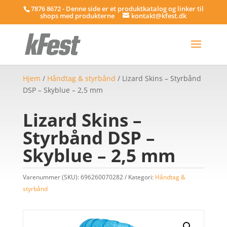
7876 8672 - Denne side er et produktkatalog og linker til
shops med produkterne
kontakt@kfest.dk
Hjem
/
Håndtag & styrbånd
/ Lizard Skins – Styrbånd
DSP – Skyblue – 2,5 mm
Lizard Skins –
Styrbånd DSP –
Skyblue – 2,5 mm
Varenummer (SKU):
696260070282
Kategori:
Håndtag &
styrbånd