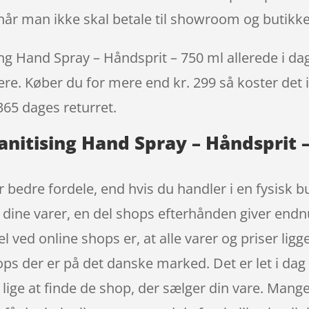
 når man ikke skal betale til showroom og butikk
ng Hand Spray – Håndsprit – 750 ml allerede i dag
igere. Køber du for mere end kr. 299 så koster det i
365 dages returret.
anitising Hand Spray – Håndsprit 
 bedre fordele, end hvis du handler i en fysisk b
t dine varer, en del shops efterhånden giver en
el ved online shops er, at alle varer og priser li
ops der er på det danske marked. Det er let i da
e lige at finde de shop, der sælger din vare. Mang