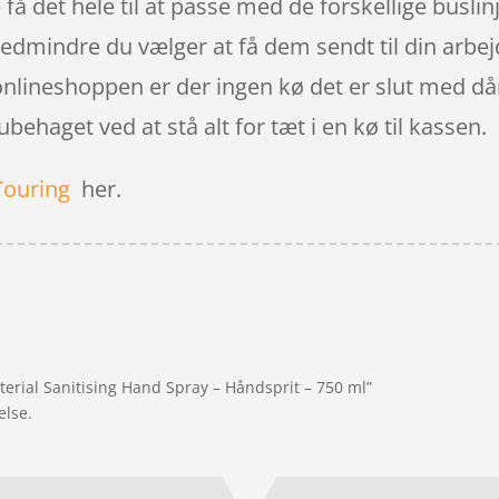
e få det hele til at passe med de forskellige busli
 medmindre du vælger at få dem sendt til din arbej
onlineshoppen er der ingen kø det er slut med då
ehaget ved at stå alt for tæt i en kø til kassen.
Touring
her.
terial Sanitising Hand Spray – Håndsprit – 750 ml”
else.