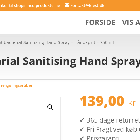
inker til shops med produkterne
kontakt@kfest.dk
FORSIDE
VIS 
tibacterial Sanitising Hand Spray – Håndsprit – 750 ml
rial Sanitising Hand Spray
 rengøringsartikler
139,00
kr.
✔ 365 dage returret (
✔ Fri Fragt ved køb 
✔ Prisgaranti