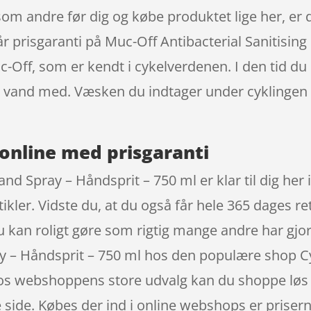
om andre før dig og købe produktet lige her, er de
år prisgaranti på Muc-Off Antibacterial Sanitisin
-Off, som er kendt i cykelverdenen. I den tid du
et vand med. Væsken du indtager under cyklinge
online med prisgaranti
and Spray – Håndsprit – 750 ml er klar til dig her
kler. Vidste du, at du også får hele 365 dages ret
Du kan roligt gøre som rigtig mange andre har gjo
ay – Håndsprit – 750 ml hos den populære shop Cy
Hos webshoppens store udvalg kan du shoppe løs e
 side. Købes der ind i online webshops er prisern