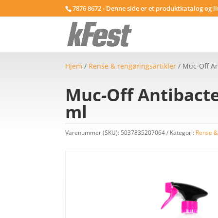
7876 8672 - Denne side er et produktkatalog og l
Hjem
/
Rense & rengøringsartikler
/ Muc-Off An
Muc-Off Antibacte
ml
Varenummer (SKU):
5037835207064
Kategori:
Rense &