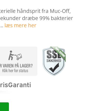
rielle håndsprit fra Muc-Off,
å sekunder dræbe 99% bakterier
 …
læs mere her