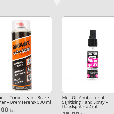
ox – Turbo clean – Brake
Muc-Off Antibacterial
ner – Bremserens- 500 ml
Sanitising Hand Spray –
Håndsprit – 32 ml
,00
kr.
15,00