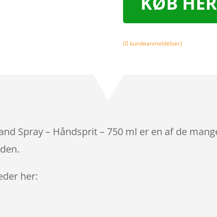
KØB HER
(
0
kundeanmeldelser)
Hand Spray – Håndsprit – 750 ml er en af de mang
iden.
leder her: