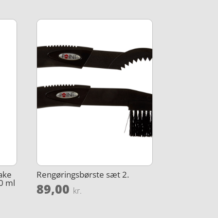
ake
Rengøringsbørste sæt 2.
0 ml
89,00
kr.