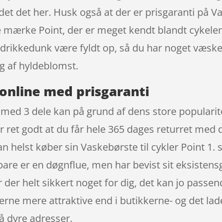
et det her. Husk også at der er prisgaranti på Vas
e mærke Point, der er meget kendt blandt cykelent
n drikkedunk være fyldt op, så du har noget væsk
ag af hyldeblomst.
online med prisgaranti
t med 3 dele kan på grund af dens store popularit
r ret godt at du får hele 365 dages returret med 
 helst køber sin Vaskebørste til cykler Point 1.
re er en døgnflue, men har bevist sit eksistens
er helt sikkert noget for dig, det kan jo passen
rne mere attraktive end i butikkerne- og det lad
å dyre adresser.