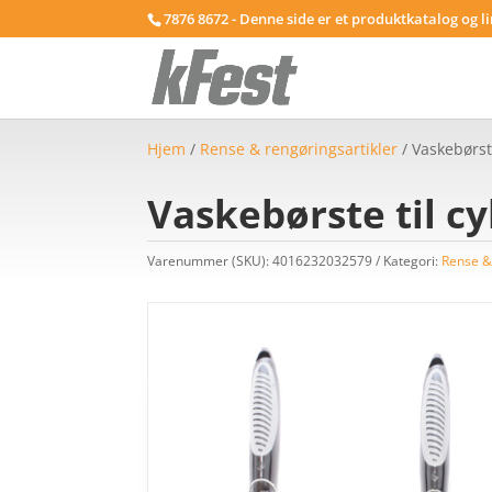
7876 8672 - Denne side er et produktkatalog og l
Hjem
/
Rense & rengøringsartikler
/ Vaskebørste
Vaskebørste til cy
Varenummer (SKU):
4016232032579
Kategori:
Rense &