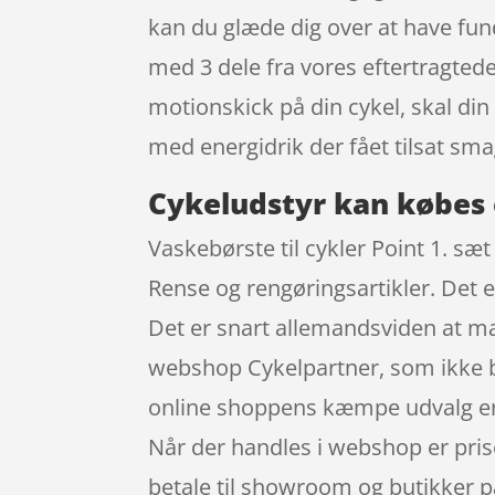
kan du glæde dig over at have fund
med 3 dele fra vores eftertragted
motionskick på din cykel, skal di
med energidrik der fået tilsat sm
Cykeludstyr kan købes 
Vaskebørste til cykler Point 1. sæ
Rense og rengøringsartikler. Det e
Det er snart allemandsviden at man
webshop Cykelpartner, som ikke ba
online shoppens kæmpe udvalg er d
Når der handles i webshop er prise
betale til showroom og butikker p