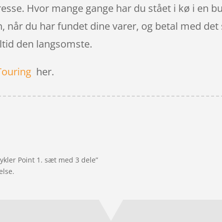
esse. Hvor mange gange har du stået i kø i en but
en, når du har fundet dine varer, og betal med de
altid den langsomste.
Touring
her.
cykler Point 1. sæt med 3 dele”
else.