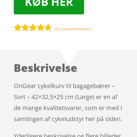
KØB HER
(
8
kundeanmeldelser)
Bedømt
som
4.5
ud af 5
baseret
Beskrivelse
på
kundebedø
mmelser
OnGear cykelkurv til bagagebærer –
Sort – 42×32,5×25 cm (Large) er en af
de mange kvalitetsvarer, som er med i
samlingen af cykeludstyr her på siden.
Yderligere beskrivelse og flere billeder