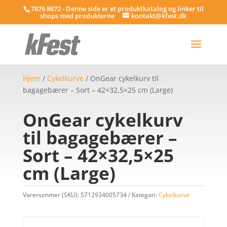
7876 8672 - Denne side er et produktkatalog og linker til
shops med produkterne
kontakt@kfest.dk
Hjem
/
Cykelkurve
/ OnGear cykelkurv til
bagagebærer – Sort – 42×32,5×25 cm (Large)
OnGear cykelkurv
til bagagebærer –
Sort – 42×32,5×25
cm (Large)
Varenummer (SKU):
5712934005734
Kategori:
Cykelkurve