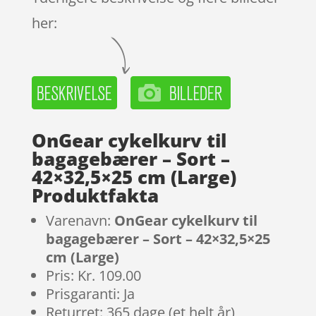
her:
OnGear cykelkurv til
bagagebærer – Sort –
42×32,5×25 cm (Large)
Produktfakta
Varenavn:
OnGear cykelkurv til
bagagebærer – Sort – 42×32,5×25
cm (Large)
Pris: Kr. 109.00
Prisgaranti: Ja
Returret: 365 dage (et helt år)