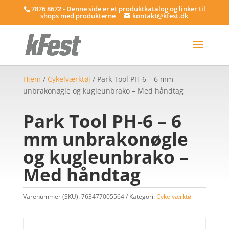
7876 8672 - Denne side er et produktkatalog og linker til
shops med produkterne
kontakt@kfest.dk
Hjem
/
Cykelværktøj
/ Park Tool PH-6 – 6 mm
unbrakonøgle og kugleunbrako – Med håndtag
Park Tool PH-6 – 6
mm unbrakonøgle
og kugleunbrako –
Med håndtag
Varenummer (SKU):
763477005564
Kategori:
Cykelværktøj