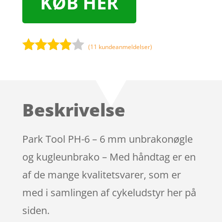
KØB HER
(
11
kundeanmeldelser)
Bedømt
som
3.8
ud af 5
baseret
Beskrivelse
på
kundebed
ømmels
Park Tool PH-6 – 6 mm unbrakonøgle
er
og kugleunbrako – Med håndtag er en
af de mange kvalitetsvarer, som er
med i samlingen af cykeludstyr her på
siden.