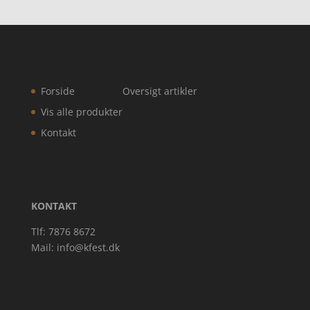
Forside
Oversigt artikler
Vis alle produkter
Kontakt
KONTAKT
Tlf: 7876 8672
Mail:
info@kfest.dk