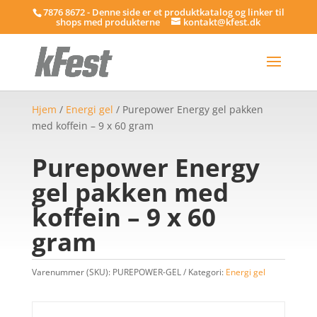
7876 8672 - Denne side er et produktkatalog og linker til
shops med produkterne
kontakt@kfest.dk
Hjem
/
Energi gel
/ Purepower Energy gel pakken
med koffein – 9 x 60 gram
Purepower Energy
gel pakken med
koffein – 9 x 60
gram
Varenummer (SKU):
PUREPOWER-GEL
Kategori:
Energi gel