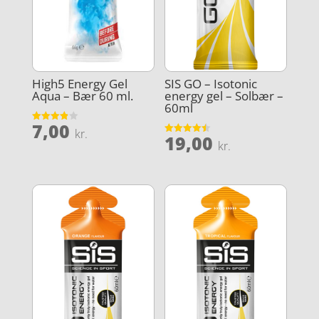
High5 Energy Gel
SIS GO – Isotonic
Aqua – Bær 60 ml.
energy gel – Solbær –
60ml
7,00
Vurderet
kr.
19,00
3.9
Vurderet
kr.
ud af 5
4.5
ud af 5