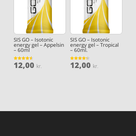
SIS GO – Isotonic
SIS GO – Isotonic
energy gel – Appelsin
energy gel – Tropical
– 60ml
– 60ml.
12,00
12,00
Vurderet
Vurderet
kr.
kr.
4.6
4.3
ud af 5
ud af 5