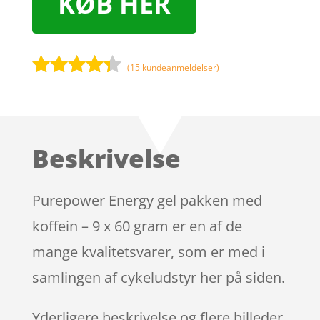
KØB HER
(
15
kundeanmeldelser)
Bedømt
som
4.2
ud af 5
baseret
Beskrivelse
på
kundebedø
mmelser
Purepower Energy gel pakken med
koffein – 9 x 60 gram er en af de
mange kvalitetsvarer, som er med i
samlingen af cykeludstyr her på siden.
Yderligere beskrivelse og flere billeder