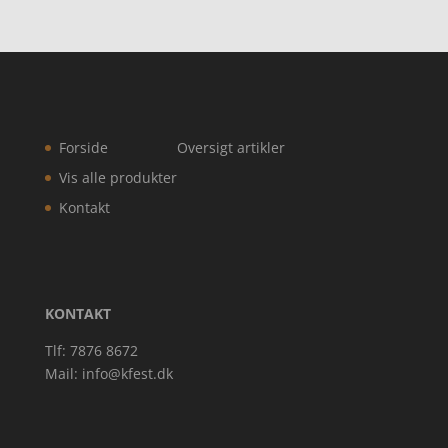
Forside
Oversigt artikler
Vis alle produkter
Kontakt
KONTAKT
Tlf: 7876 8672
Mail:
info@kfest.dk