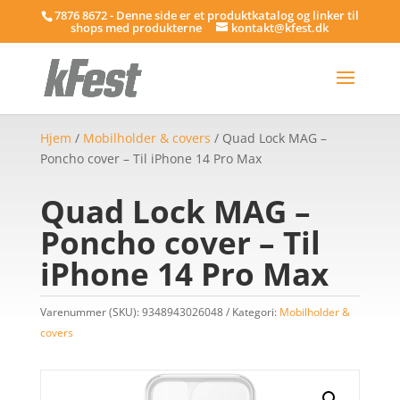
7876 8672 - Denne side er et produktkatalog og linker til
shops med produkterne
kontakt@kfest.dk
Hjem
/
Mobilholder & covers
/ Quad Lock MAG –
Poncho cover – Til iPhone 14 Pro Max
Quad Lock MAG –
Poncho cover – Til
iPhone 14 Pro Max
Varenummer (SKU):
9348943026048
Kategori:
Mobilholder &
covers