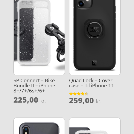
SP Connect – Bike
Quad Lock – Cover
Bundle II – iPhone
case – Til iPhone 11
8+/7+/6s+/6+
225,00
259,00
Vurderet
kr.
kr.
4.5
ud af 5