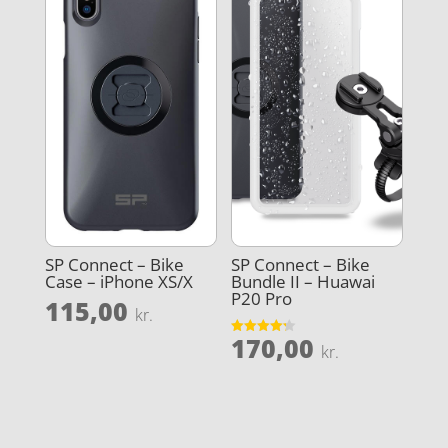
SP Connect – Bike
SP Connect – Bike
Case – iPhone XS/X
Bundle II – Huawai
P20 Pro
115,00
kr.
170,00
Vurderet
kr.
4.2
ud af 5