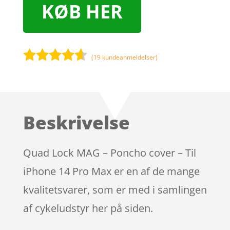
KØB HER
(
19
kundeanmeldelser)
Bedømt
som
4.5
ud af 5
baseret
Beskrivelse
på
kundebedø
mmelser
Quad Lock MAG – Poncho cover – Til
iPhone 14 Pro Max er en af de mange
kvalitetsvarer, som er med i samlingen
af cykeludstyr her på siden.