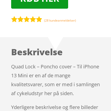
(
28
kundeanmeldelser)
Bedømt
som
4.8
ud af 5
baseret på
Beskrivelse
kundebedø
mmelser
Quad Lock – Poncho cover – Til iPhone
13 Mini er en af de mange
kvalitetsvarer, som er med i samlingen
af cykeludstyr her på siden.
Yderligere beskrivelse og flere billeder