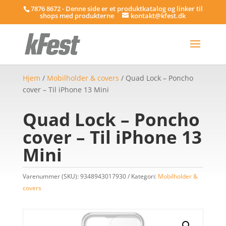
7876 8672 - Denne side er et produktkatalog og linker til
shops med produkterne
kontakt@kfest.dk
Hjem
/
Mobilholder & covers
/ Quad Lock – Poncho
cover – Til iPhone 13 Mini
Quad Lock – Poncho
cover – Til iPhone 13
Mini
Varenummer (SKU):
9348943017930
Kategori:
Mobilholder &
covers