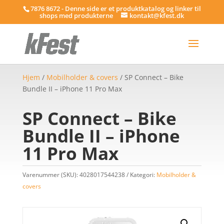
7876 8672 - Denne side er et produktkatalog og linker til
shops med produkterne
kontakt@kfest.dk
Hjem
/
Mobilholder & covers
/ SP Connect – Bike
Bundle II – iPhone 11 Pro Max
SP Connect – Bike
Bundle II – iPhone
11 Pro Max
Varenummer (SKU):
4028017544238
Kategori:
Mobilholder &
covers