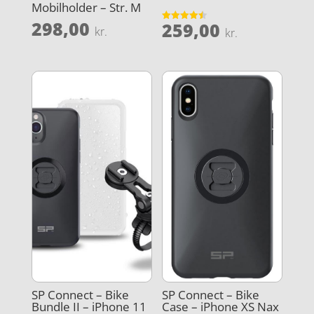
Mobilholder – Str. M
298,00
259,00
Vurderet
kr.
kr.
4.5
ud af 5
SP Connect – Bike
SP Connect – Bike
Bundle II – iPhone 11
Case – iPhone XS Nax