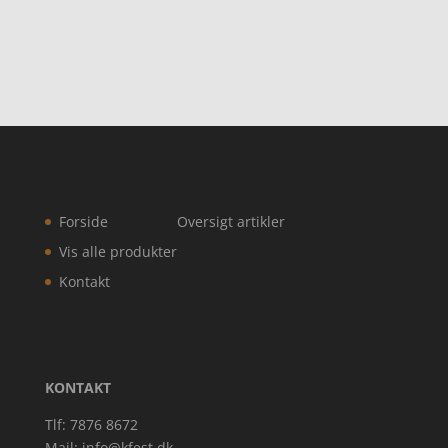
Forside
Oversigt artikler
Vis alle produkter
Kontakt
KONTAKT
Tlf: 7876 8672
Mail:
info@kfest.dk