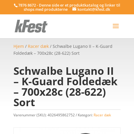
7876 8672 - Denne side er et produktkatalog og linker til
shops med produkterne
kontakt@kfest.dk
Hjem
/
Racer dæk
/ Schwalbe Lugano II – K-Guard
Foldedæk – 700x28c (28-622) Sort
Schwalbe Lugano II
– K-Guard Foldedæk
– 700x28c (28-622)
Sort
Varenummer (SKU):
4026495862752
Kategori:
Racer dæk