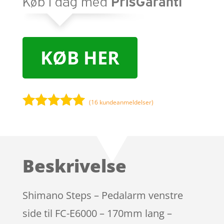
KØB HER
(
16
kundeanmeldelser)
Bedømt
som
5
ud
af 5
baseret på
Beskrivelse
kundebedøm
melser
Shimano Steps – Pedalarm venstre
side til FC-E6000 – 170mm lang –