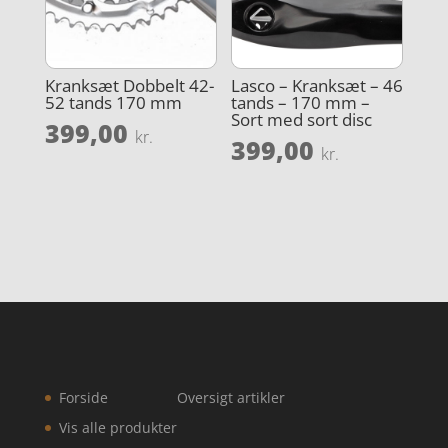
Kranksæt Dobbelt 42-
Lasco – Kranksæt – 46
52 tands 170 mm
tands – 170 mm –
Sort med sort disc
399,00
kr.
399,00
kr.
Forside
Oversigt artikler
Vis alle produkter