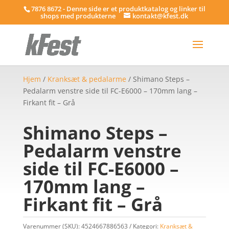
7876 8672 - Denne side er et produktkatalog og linker til
shops med produkterne
kontakt@kfest.dk
Hjem
/
Kranksæt & pedalarme
/ Shimano Steps –
Pedalarm venstre side til FC-E6000 – 170mm lang –
Firkant fit – Grå
Shimano Steps –
Pedalarm venstre
side til FC-E6000 –
170mm lang –
Firkant fit – Grå
Varenummer (SKU):
4524667886563
Kategori:
Kranksæt &