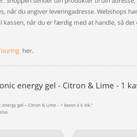
. Shoppen sender din produkter til din adresse, el
es, når du angiver leveringadresse. Webshops har 
 kassen, når du er færdig med at handle, så det er
Touring
her.
tonic energy gel - Citron & Lime - 1 ka
 energy gel – Citron & Lime – 1 kasse á 6 stk.”
else.