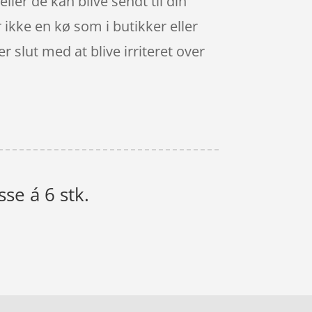
ler de kan blive sendt til din
ikke en kø som i butikker eller
 slut med at blive irriteret over
sse á 6 stk.