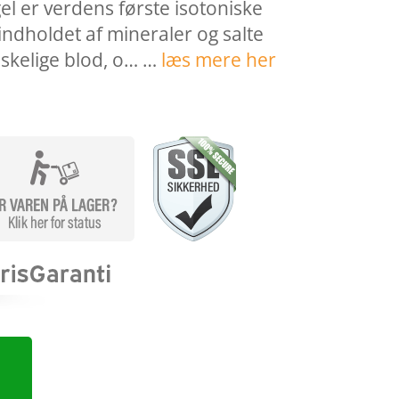
gel er verdens første isotoniske
indholdet af mineraler og salte
eskelige blod, o… …
læs mere her