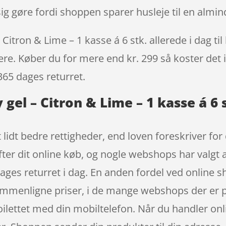
sig gøre fordi shoppen sparer husleje til en almind
Citron & Lime – 1 kasse á 6 stk. allerede i dag ti
igere. Køber du for mere end kr. 299 så koster det i
365 dages returret.
 gel – Citron & Lime – 1 kasse á 6 
 lidt bedre rettigheder, end loven foreskriver for
fter dit online køb, og nogle webshops har valgt a
 dages returret i dag. En anden fordel ved online sh
t sammenligne priser, i de mange webshops der er
ilettet med din mobiltelefon. Når du handler onli