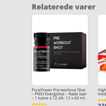
Relaterede varer
PurePower Pre-workout Shot
High
– PWO Energishot – Røde bær
med 
– 1 kasse á 12 stk. 12 x 60 ml.
23
Vurder