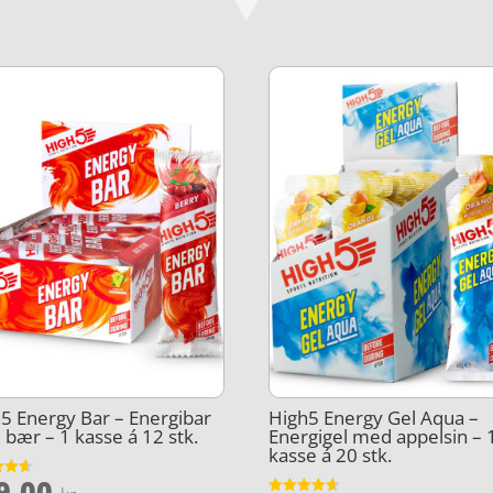
5 Energy Bar – Energibar
High5 Energy Gel Aqua –
bær – 1 kasse á 12 stk.
Energigel med appelsin – 
kasse á 20 stk.
9,00
et