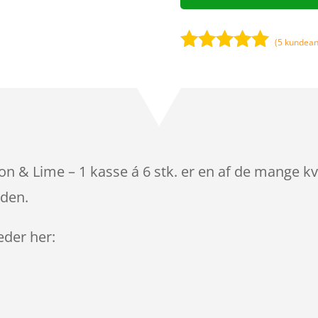
(
5
kundean
Bedømt
som
5
ud
af 5
baseret på
kundebedøm
melser
ron & Lime – 1 kasse á 6 stk. er en af de mange k
iden.
leder her: