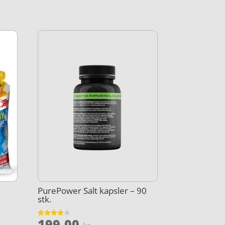
PurePower Salt kapsler – 90
1
stk.
199,00
Vurderet