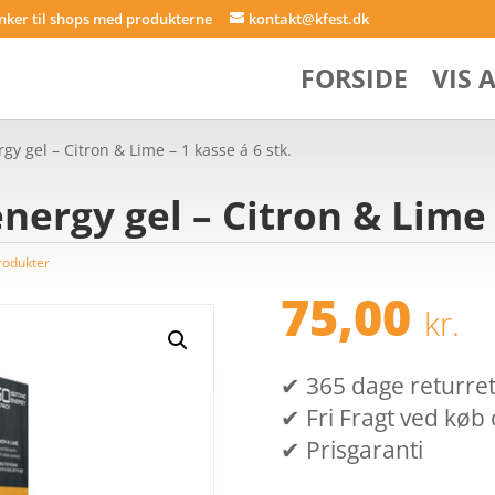
inker til shops med produkterne
kontakt@kfest.dk
FORSIDE
VIS 
gy gel – Citron & Lime – 1 kasse á 6 stk.
energy gel – Citron & Lime 
rodukter
75,00
kr.
✔ 365 dage returret (
✔ Fri Fragt ved køb 
✔ Prisgaranti