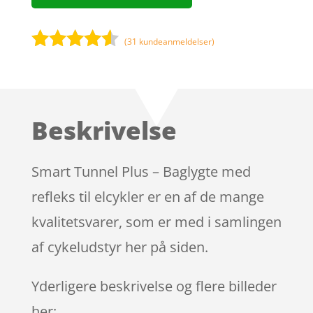
(
31
kundeanmeldelser)
Bedømt
som
4.4
ud af 5
baseret
Beskrivelse
på
kundebedø
mmelser
Smart Tunnel Plus – Baglygte med
refleks til elcykler er en af de mange
kvalitetsvarer, som er med i samlingen
af cykeludstyr her på siden.
Yderligere beskrivelse og flere billeder
her: