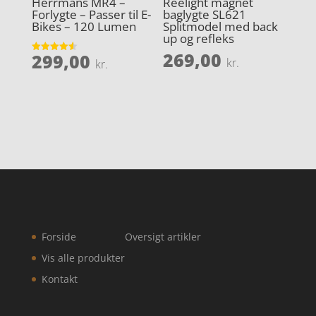
Herrmans MR4 –
Reelight magnet
Forlygte – Passer til E-
baglygte SL621
Bikes – 120 Lumen
Splitmodel med back
up og refleks
269,00
299,00
Vurderet
kr.
kr.
4.6
ud af 5
Forside
Oversigt artikler
Vis alle produkter
Kontakt