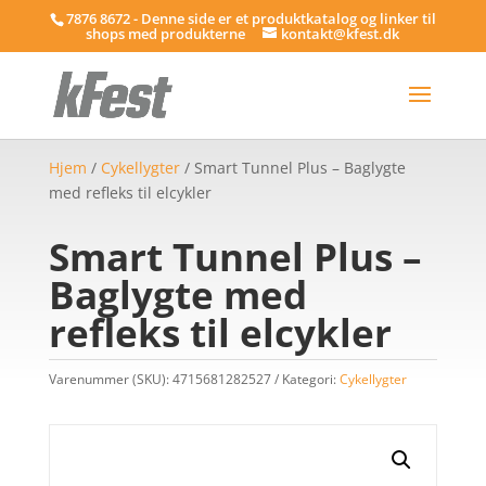
7876 8672 - Denne side er et produktkatalog og linker til
shops med produkterne
kontakt@kfest.dk
Hjem
/
Cykellygter
/ Smart Tunnel Plus – Baglygte
med refleks til elcykler
Smart Tunnel Plus –
Baglygte med
refleks til elcykler
Varenummer (SKU):
4715681282527
Kategori:
Cykellygter