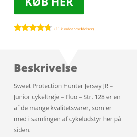
KØB HER
(
11
kundeanmeldelser)
Bedømt
som
4.6
ud af 5
baseret
Beskrivelse
på
kundebedø
mmelser
Sweet Protection Hunter Jersey JR –
Junior cykeltrøje – Fluo – Str. 128 er en
af de mange kvalitetsvarer, som er
med i samlingen af cykeludstyr her på
siden.