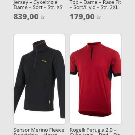
Jersey – Cykeltrøje
Top – Dame – Race Fit
Dame – Sort – Str. XS
– Sort/Hvid – Str. 2XL
839,00
179,00
kr.
kr.
Sensor Merino Fleece
Rogelli Perugia 2.0 –
Sweatshirt – Herre –
Cykeltrøje – Rød – Str.