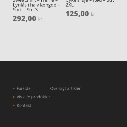
Lynlås i halv længde –
2XL
Sort – Str. S
125,00
kr.
292,00
kr.
Forside
Oversigt artikler
Vis alle produkter
Kontakt