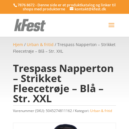
7876 8672 - Denne side er et produktkatalog og linker til
shops med produkterne
kontakt@kfest.dk
Hjem
/
Urban & fritid
/ Trespass Napperton – Strikket
Fleecetrøje – Blå – Str. XXL
Trespass Napperton
– Strikket
Fleecetrøje – Blå –
Str. XXL
Varenummer (SKU):
5045274811162
Kategori:
Urban & fritid