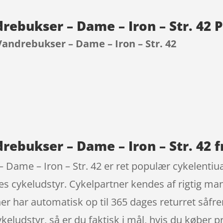
drebukser – Dame – Iron – Str. 42
 Vandrebukser – Dame – Iron – Str. 42
9
drebukser – Dame – Iron – Str. 42 f
– Dame – Iron – Str. 42 er ret populær cykelenti
des cykeludstyr. Cykelpartner kendes af rigtig m
er har automatisk op til 365 dages returret såfr
cykeludstyr, så er du faktisk i mål, hvis du køber