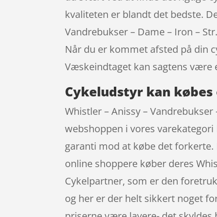
kvaliteten er blandt det bedste. De
Vandrebukser – Dame – Iron – Str. 
Når du er kommet afsted på din cy
Væskeindtaget kan sagtens være e
Cykeludstyr kan købes 
Whistler – Anissy – Vandrebukser –
webshoppen i vores varekategori B
garanti mod at købe det forkerte. 
online shoppere køber deres Whis
Cykelpartner, som er den foretruk
og her er der helt sikkert noget f
priserne være lavere- det skyldes