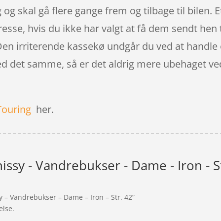
og skal gå flere gange frem og tilbage til bilen. 
resse, hvis du ikke har valgt at få dem sendt hen t
 Den irriterende kassekø undgår du ved at handle 
d det samme, så er det aldrig mere ubehaget ved at
Touring
her.
nissy - Vandrebukser - Dame - Iron - S
y – Vandrebukser – Dame – Iron – Str. 42”
else.