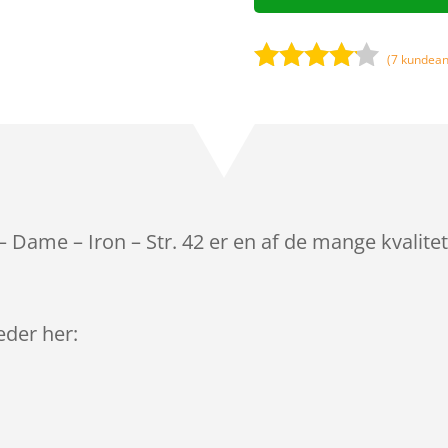
(
7
kundean
Bedømt
som
4
ud af 5
baseret
på
kundebed
ømmels
– Dame – Iron – Str. 42 er en af de mange kvalit
er
leder her: