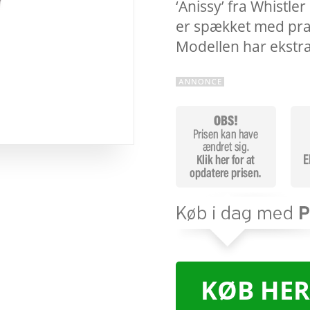
‘Anissy’ fra Whistl
er spækket med prak
Modellen har ekstr
KØB HER