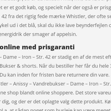
t er et godt køb, og specielt når der også er pris
42 fra det rigtig fede mærke Whistler, der ofte s
kel ud i det blå, skal du ikke lave beynderfejle
nergidrik der smager af appelsin.
online med prisgaranti
 Dame – Iron – Str. 42 er stadig en af de mest eft
ukser & shorts. Når du bestiller her får du hele 
Du kan inden for fristen bare returnere din vare.
tler – Anissy – Vandrebukser – Dame – Iron – St
ne shop blandt online shoppere. Det store vareudv
or dig, og der er det oplagte valg dette produkt. 
 bl.a. at sådan noget som husleje kan være meget