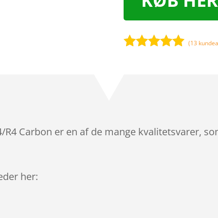
KØB HER
(
13
kundea
Bedømt
som
5
ud
af 5
baseret på
kundebedøm
melser
4/R4 Carbon er en af de mange kvalitetsvarer, s
leder her: