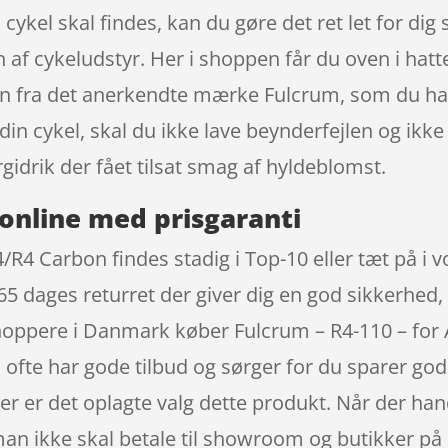
n cykel skal findes, kan du gøre det ret let for dig
len af cykeludstyr. Her i shoppen får du oven i ha
n fra det anerkendte mærke Fulcrum, som du har 
 din cykel, skal du ikke lave beynderfejlen og ik
idrik der fået tilsat smag af hyldeblomst.
online med prisgaranti
/R4 Carbon findes stadig i Top-10 eller tæt på i 
65 dages returret der giver dig en god sikkerhed, 
e shoppere i Danmark køber Fulcrum – R4-110 – fo
fte har gode tilbud og sørger for du sparer gode
 der er det oplagte valg dette produkt. Når der h
 man ikke skal betale til showroom og butikker på