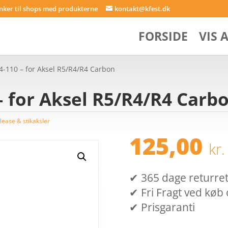
inker til shops med produkterne
kontakt@kfest.dk
FORSIDE
VIS 
4-110 – for Aksel R5/R4/R4 Carbon
– for Aksel R5/R4/R4 Carb
lease & stikaksler
125,00
kr.
✔ 365 dage returret (
✔ Fri Fragt ved køb 
✔ Prisgaranti