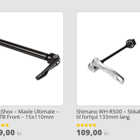
Shox – Maxle Ultimate –
Shimano WH-R500 – Stika
MTB Front – 15x110mm
til forhjul 133mm lang
9,00
109,00
et
Vurderet
kr.
kr.
5
5
ud af 5