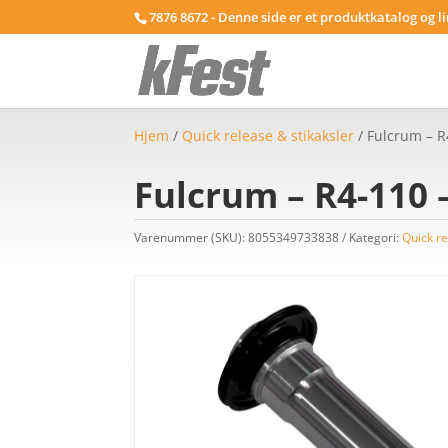
7876 8672 - Denne side er et produktkatalog og l
Hjem
/
Quick release & stikaksler
/ Fulcrum – R
Fulcrum – R4-110 
Varenummer (SKU):
8055349733838
Kategori:
Quick re