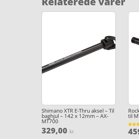
Relaterede varer
Shimano XTR E-Thru aksel – Til
Rock
baghjul – 142 x 12mm – AX-
til 
MT700
329,00
45
Vurder
kr.
5
ud af 