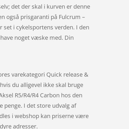
 selv; det der skal i kurven er denne
tten også prisgaranti på Fulcrum –
set i cykelsportens verden. I den
ke have noget væske med. Din
vores varekategori Quick release &
hvis du alligevel ikke skal bruge
r Aksel R5/R4/R4 Carbon hos den
 penge. I det store udvalg af
andles i webshop kan priserne være
 dyre adresser.