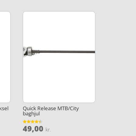
ksel
Quick Release MTB/City
baghjul
49,00
Vurderet
kr.
4.4
ud af 5