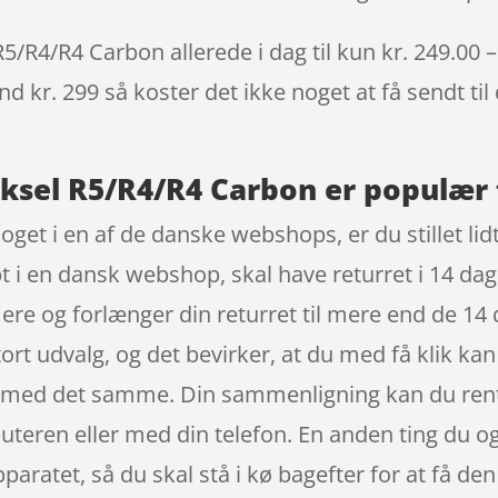
5/R4/R4 Carbon allerede i dag til kun kr. 249.00 –
nd kr. 299 så koster det ikke noget at få sendt til
Aksel R5/R4/R4 Carbon er populær 
get i en af de danske webshops, er du stillet lidt
t i en dansk webshop, skal have returret i 14 dage
re og forlænger din returret til mere end de 14 d
ort udvalg, og det bevirker, at du med få klik ka
r med det samme. Din sammenligning kan du rent f
eren eller med din telefon. En anden ting du også
apparatet, så du skal stå i kø bagefter for at få de