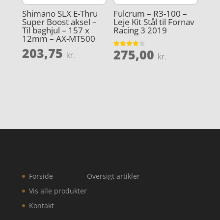
Shimano SLX E-Thru
Fulcrum – R3-100 –
Super Boost aksel –
Leje Kit Stål til Fornav
Til baghjul – 157 x
Racing 3 2019
12mm – AX-MT500
203,75
275,00
Vurderet
kr.
kr.
3.9
ud af 5
Forside
Oversigt artikler
Vis alle produkter
Kontakt