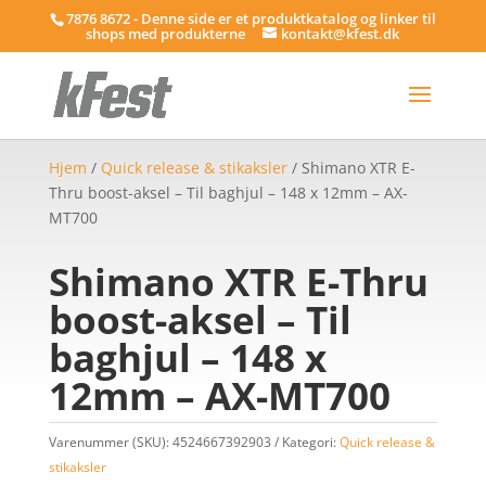
7876 8672 - Denne side er et produktkatalog og linker til
shops med produkterne
kontakt@kfest.dk
Hjem
/
Quick release & stikaksler
/ Shimano XTR E-
Thru boost-aksel – Til baghjul – 148 x 12mm – AX-
MT700
Shimano XTR E-Thru
boost-aksel – Til
baghjul – 148 x
12mm – AX-MT700
Varenummer (SKU):
4524667392903
Kategori:
Quick release &
stikaksler