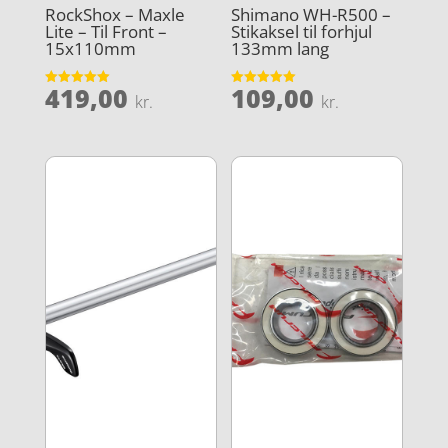
RockShox – Maxle
Shimano WH-R500 –
Lite – Til Front –
Stikaksel til forhjul
15x110mm
133mm lang
419,00
109,00
Vurderet
Vurderet
kr.
kr.
5
5
ud af 5
ud af 5